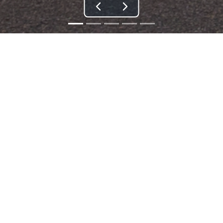
Главная
Проекты
ЖК "Октябрьский"
О проекте
Оптимальный вариант для тех, кто
ищет комфортное и доступное жильё в
Северо-Западном районе Ставрополя. В
квартирах удобная планировка,
выполнены подготовительные
отделочные работы, подведены все
инженерные коммуникации. Ещё одно
преимущество — утеплённые
остеклённые лоджии и балконы.