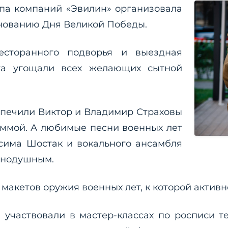
ппа компаний «Эвилин» организовала
нованию Дня Великой Победы.
есторанного подворья и выездная
ята угощали всех желающих сытной
печили Виктор и Владимир Страховы
аммой. А любимые песни военных лет
сима Шостак и вокального ансамбля
авнодушным.
макетов оружия военных лет, к которой активн
 участвовали в мастер-классах по росписи 