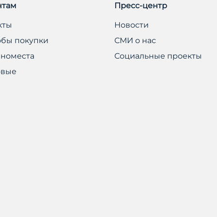
нтам
Пресс-центр
кты
Новости
обы покупки
СМИ о нас
номеста
Социальные проекты
овые