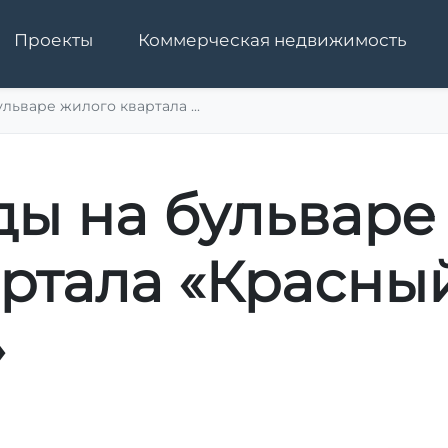
Проекты
Коммерческая недвижимость
льваре жилого квартала ...
ды на бульваре
ртала «Красны
»