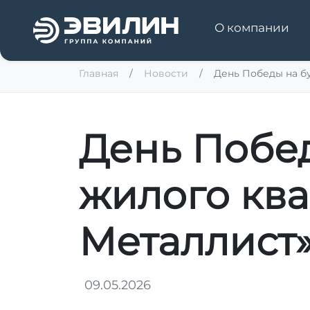
О компании
Главная
Новости
День Победы на бу
День Побе
жилого ква
Металлист
09.05.2026