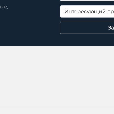
ые,
За